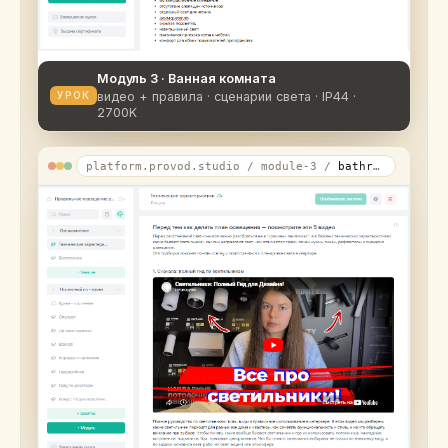
Модуль 3 · Ванная комната
видео + правила · сценарии света · IP44 ·
УРОК
2700K
platform.provod.studio / module-3 /
bathroom