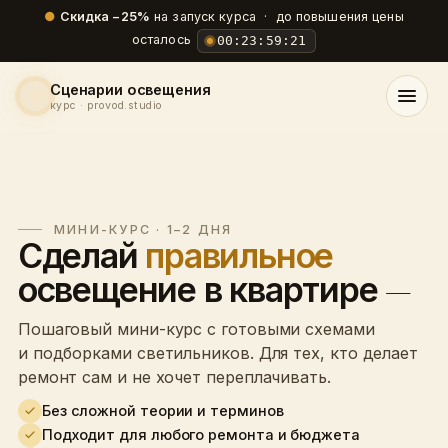
●
Скидка −25%
на запуск курса · до повышения цены
осталось
00
:
23
:
59
:
20
Сценарии освещения
курс · provod.studio
ОСНОВНОЙ
МИНИ-КУРС · 1–2 ДНЯ
Сделай
правильное
освещение в квартире
—
Пошаговый мини-курс с готовыми схемами
и подборками светильников. Для тех, кто делает
ремонт сам и не хочет переплачивать.
Без сложной теории и терминов
Подходит для любого ремонта и бюджета